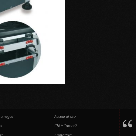
ca negozi
Accedi al sito
hi
Chi è Camor?
er
Contattaci