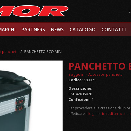
L
MARCHI
PARTNERS
NEWS
CATALOGO
CONTATTI
i panchetti
/
PANCHETTO ECO MINI
PANCHETTO 
Seggiolini - Accessori panchetti
Codice:
580071
Descrizione:
CM. 42X35X28
Confezioni:
1
Per procedere alla creazione di un or
affettuare il
login
o
richiedi un accoun