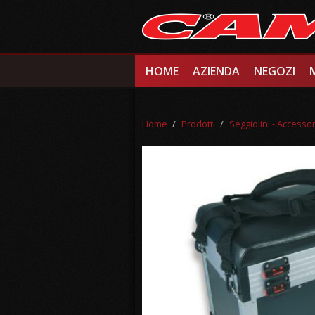
Salta al contenuto principale
HOME
AZIENDA
NEGOZI
Home
/
Prodotti
/
Seggiolini - Accessor