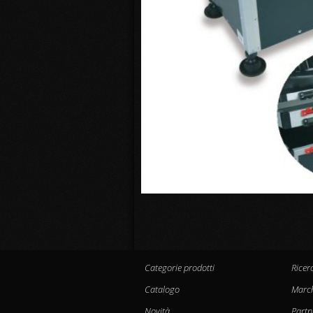
Categorie prodotti
Ricer
Catalogo
Marc
Novità
Partn