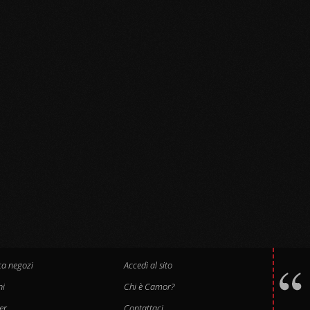
ca negozi
Accedi al sito
hi
Chi è Camor?
er
Contattaci