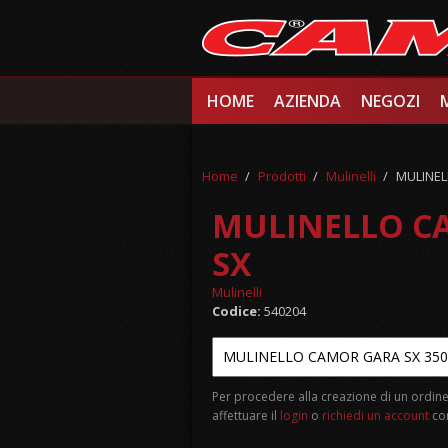
Salta al contenuto principale
HOME
AZIENDA
NEGOZI
Home
/
Prodotti
/
Mulinelli
/
MULINEL
MULINELLO C
SX
Mulinelli
Codice:
540204
Per procedere alla creazione di un ordine
affettuare il
login
o
richiedi un account
com