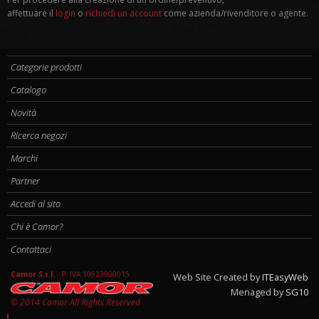
affettuare il
login
o
richiedi un account
come azienda/rivenditore o agente.
Categorie prodotti
Catalogo
Novità
Ricerca negozi
Marchi
Partner
Accedi al sito
Chi è Camor?
Contattaci
Camor S.r.l.
-
P. IVA 10623900015
Web Site Created by
ITEasyWeb
Menaged by
SG10
© 2014 Camor All Rights Reserved