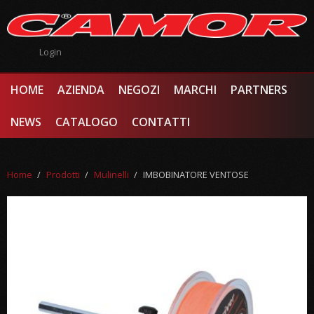
Salta al contenuto principale
Login
HOME
AZIENDA
NEGOZI
MARCHI
PARTNERS
NEWS
CATALOGO
CONTATTI
Home
/
Prodotti
/
Mulinelli
/
IMBOBINATORE VENTOSE