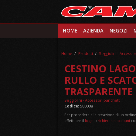
Salta al contenuto principale
HOME
AZIENDA
NEGOZI
Home
/
Prodotti
/
Seggiolini - Accessor
CESTINO LAGO
RULLO E SCAT
TRASPARENTE
Seggiolini - Accessori panchetti
Codice:
580008
Per procedere alla creazione di un ordine
affettuare il
login
o
richiedi un account
com