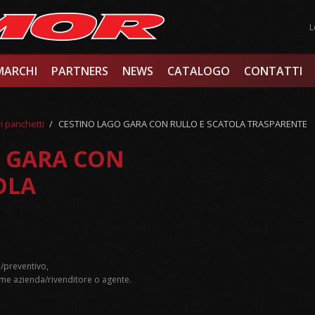
L
MARCHI
PARTNERS
NEWS
CATALOGO
CONTATTI
i panchetti
/
CESTINO LAGO GARA CON RULLO E SCATOLA TRASPARENTE
 GARA CON
OLA
/preventivo,
e azienda/rivenditore o agente.