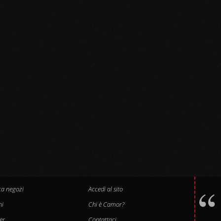
ca negozi
Accedi al sito
hi
Chi è Camor?
er
Contattaci