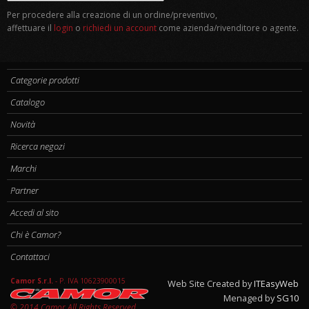
Per procedere alla creazione di un ordine/preventivo,
affettuare il
login
o
richiedi un account
come azienda/rivenditore o agente.
Categorie prodotti
Catalogo
Novità
Ricerca negozi
Marchi
Partner
Accedi al sito
Chi è Camor?
Contattaci
Camor S.r.l.
-
P. IVA 10623900015
Web Site Created by
ITEasyWeb
Menaged by
SG10
© 2014 Camor All Rights Reserved