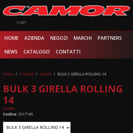
Salta al contenuto principale
Login
HOME
AZIENDA
NEGOZI
MARCHI
PARTNERS
NEWS
CATALOGO
CONTATTI
Home
/
Prodotti
/
Girelle
/
BULK 3 GIRELLA ROLLING 14
BULK 3 GIRELLA ROLLING
14
Girelle
Codice:
501714S