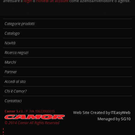
affettuare il
login
o
richiedi un account
come azienda/rivenditore o agente.
Categorie prodotti
Catalogo
Novità
Ricerca negozi
Marchi
Partner
Accedi al sito
Chi è Camor?
Contattaci
Camor S.r.l.
-
P. IVA 10623900015
Web Site Created by
ITEasyWeb
Menaged by
SG10
© 2014 Camor All Rights Reserved