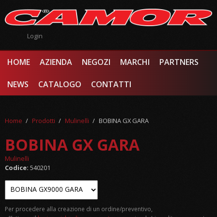
Salta al contenuto principale
Login
HOME
AZIENDA
NEGOZI
MARCHI
PARTNERS
NEWS
CATALOGO
CONTATTI
Home
/
Prodotti
/
Mulinelli
/
BOBINA GX GARA
BOBINA GX GARA
Mulinelli
Codice:
540201
Per procedere alla creazione di un ordine/preventivo,