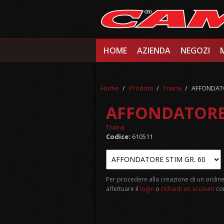
Salta al contenuto principale
HOME
AZIENDA
NEGOZI
Home
/
Prodotti
/
Traina
/
AFFONDAT
AFFONDATORE
Traina
Codice:
610511
Per procedere alla creazione di un ordine
affettuare il
login
o
richiedi un account
com