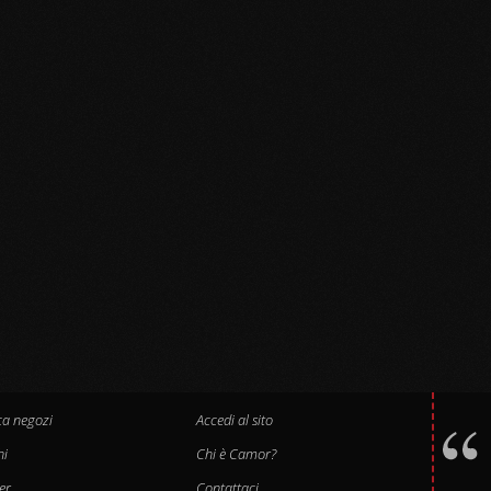
ca negozi
Accedi al sito
hi
Chi è Camor?
er
Contattaci