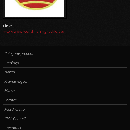
Link:
http://www.world-fishing-tackle.de/
Categorie prodotti
Catalogo
Novità
Ricerca negozi
Marchi
Partner
Accedi al sito
Chi è Camor?
Contattaci