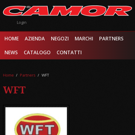
Salta al contenuto principale
Login
HOME
AZIENDA
NEGOZI
MARCHI
PARTNERS
NEWS
CATALOGO
CONTATTI
Home
/
Partners
/
WFT
WFT