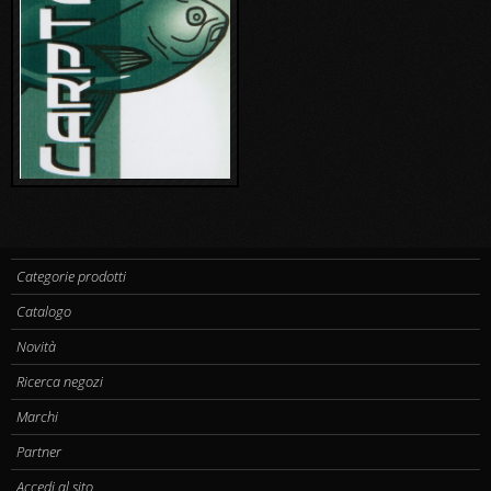
Categorie prodotti
Catalogo
Novità
Ricerca negozi
Marchi
Partner
Accedi al sito