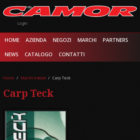
Salta al contenuto principale
Login
HOME
AZIENDA
NEGOZI
MARCHI
PARTNERS
NEWS
CATALOGO
CONTATTI
Home
/
Marchi trattati
/
Carp Teck
Carp Teck