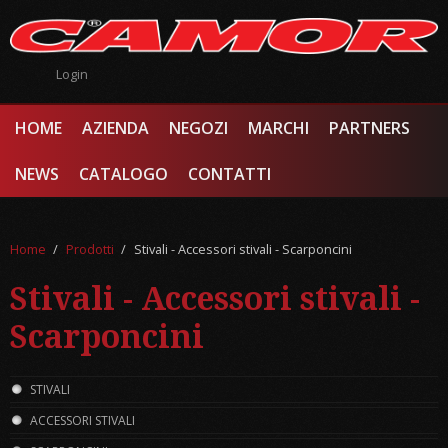
Salta al contenuto principale
Login
HOME
AZIENDA
NEGOZI
MARCHI
PARTNERS
NEWS
CATALOGO
CONTATTI
Home
/
Prodotti
/
Stivali - Accessori stivali - Scarponcini
Stivali - Accessori stivali -
Scarponcini
STIVALI
ACCESSORI STIVALI