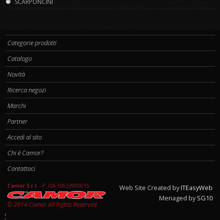
SCARPONCINI
Categorie prodotti
Catalogo
Novità
Ricerca negozi
Marchi
Partner
Accedi al sito
Chi è Camor?
Contattaci
Camor S.r.l.
-
P. IVA 10623900015
Web Site Created by
ITEasyWeb
Menaged by
SG10
© 2014 Camor All Rights Reserved